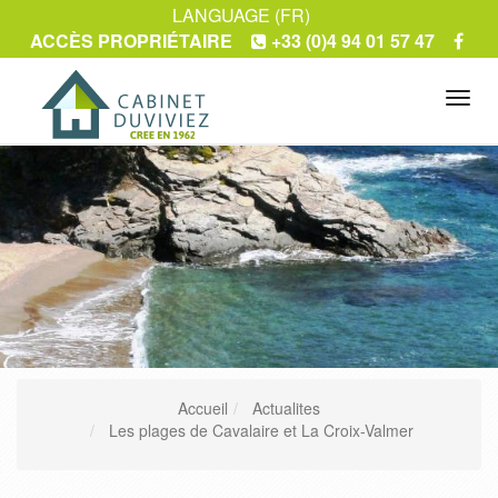
LANGUAGE (FR)
ACCÈS PROPRIÉTAIRE
+33 (0)4 94 01 57 47
Tog
navi
Accueil
Actualites
Les plages de Cavalaire et La Croix-Valmer