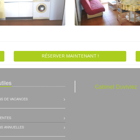
RÉSERVER MAINTENANT !
tiles
Cabinet Duviviez
NS DE VACANCES
VENTES
NS ANNUELLES