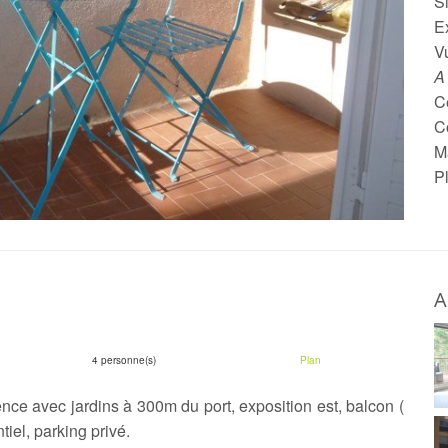
Si
E
V
A
Ce
C
M
P
A
4 personne(s)
Plan
nce avec jardins à 300m du port, exposition est, balcon (
iel, parking privé.