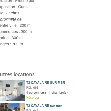
tuation : Proche port
xposition : Ouest
ue : Jardins
 proximité de
ntre ville : 200 m
ommerces : 200 m
arina : 300 m
lages : 700 m
utres locations
T2 CAVALAIRE SUR MER
Réf. 063
4 personne(s) - 1 chambre(s)
Réserver
T2 CAVALAIRE sur mer
Réf. 043