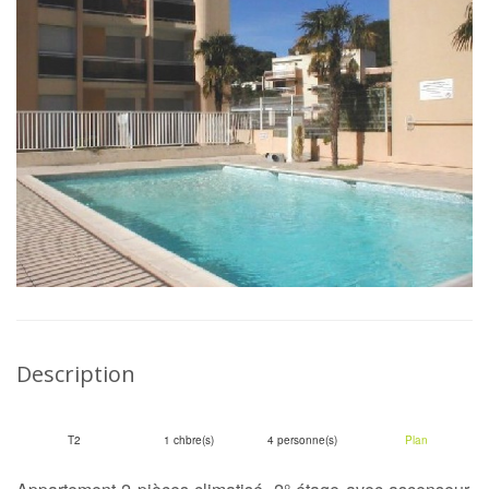
Description
T2
1 chbre(s)
4 personne(s)
Plan