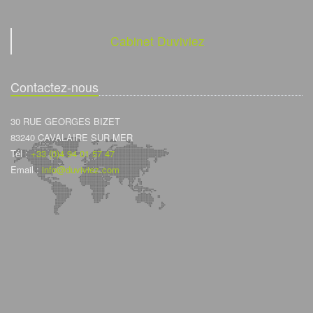
Cabinet Duviviez
Contactez-nous
30 RUE GEORGES BIZET
83240 CAVALAIRE SUR MER
Tél :
+33 (0)4 94 01 57 47
Email :
info@duviviez.com