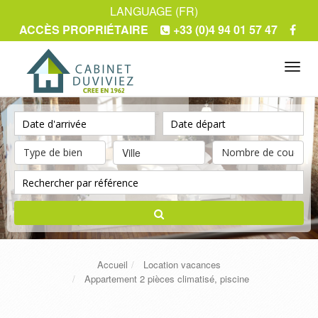
LANGUAGE (FR)
ACCÈS PROPRIÉTAIRE
+33 (0)4 94 01 57 47
Tog
navi
Ville
Accueil
Location vacances
Appartement 2 pièces climatisé, piscine