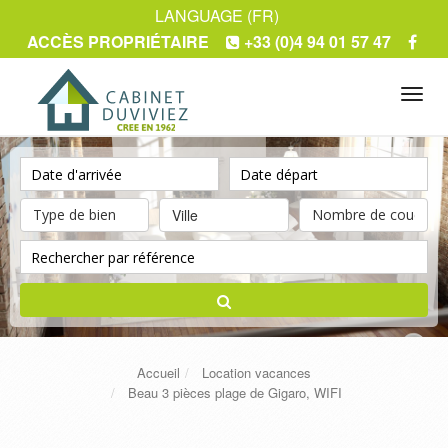
LANGUAGE (FR)
ACCÈS PROPRIÉTAIRE
+33 (0)4 94 01 57 47
Tog
navi
Ville
Accueil
Location vacances
Beau 3 pièces plage de Gigaro, WIFI