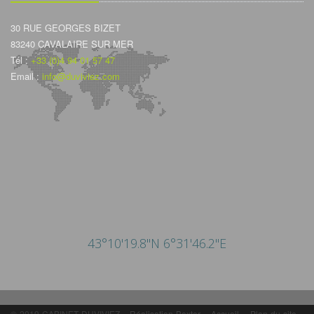
30 RUE GEORGES BIZET
83240 CAVALAIRE SUR MER
Tél :
+33 (0)4 94 01 57 47
Email :
info@duviviez.com
43°10'19.8"N 6°31'46.2"E
© 2019 CABINET DUVIVIEZ -
Réalisation Bexter
-
Accueil
-
Plan du site
-