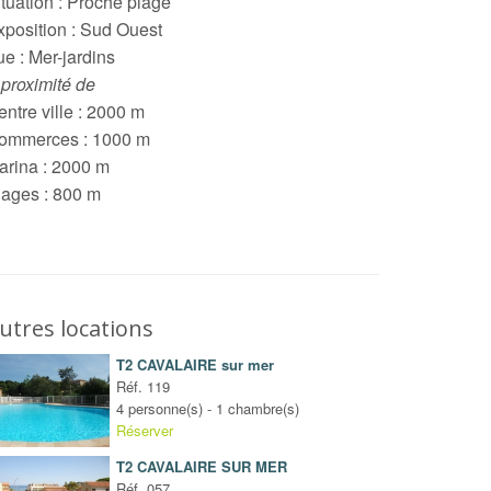
ituation : Proche plage
xposition : Sud Ouest
e : Mer-jardins
 proximité de
ntre ville : 2000 m
ommerces : 1000 m
arina : 2000 m
lages : 800 m
utres locations
T2 CAVALAIRE sur mer
Réf. 119
4 personne(s) - 1 chambre(s)
Réserver
T2 CAVALAIRE SUR MER
Réf. 057