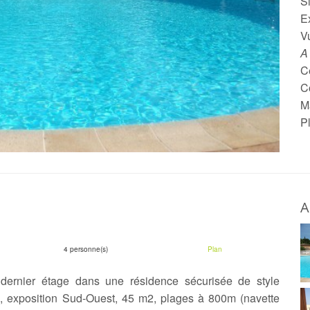
S
E
Vu
A
Ce
C
M
P
A
4 personne(s)
Plan
 dernier étage dans une résidence sécurisée de style
e, exposition Sud-Ouest, 45 m2, plages à 800m (navette