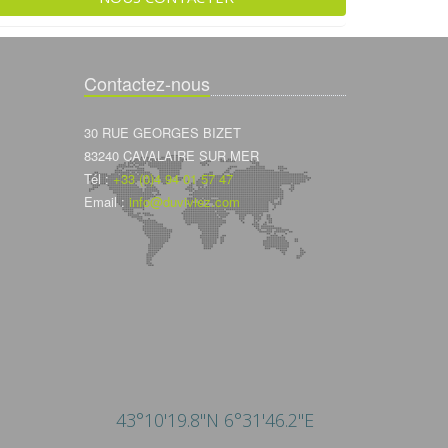
Contactez-nous
30 RUE GEORGES BIZET
83240 CAVALAIRE SUR MER
Tél :
+33 (0)4 94 01 57 47
Email :
info@duviviez.com
43°10'19.8"N 6°31'46.2"E