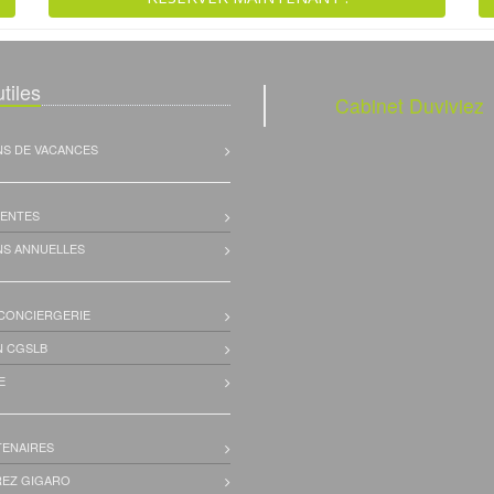
tiles
Cabinet Duviviez
NS DE VACANCES
VENTES
NS ANNUELLES
 CONCIERGERIE
N CGSLB
E
TENAIRES
EZ GIGARO