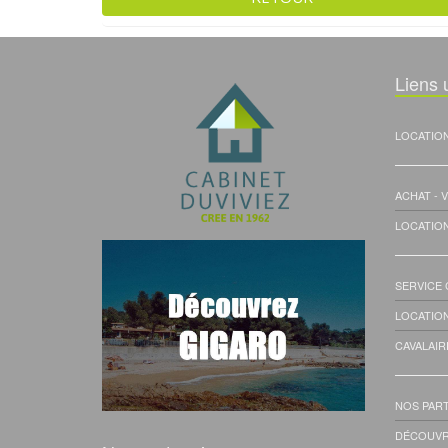
Liens u
LOCATIO
ACHAT - 
LOCATIO
SERVICE
LOCATIO
CAVALAIR
NOS PAR
DÉCOUVR