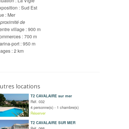
tuation : La Vigie
xposition : Sud Est
ue : Mer
 proximité de
entre village : 900 m
ommerces : 700 m
arina-port : 950 m
lages : 2 km
utres locations
T2 CAVALAIRE sur mer
Réf. 032
4 personne(s) - 1 chambre(s)
Réserver
T2 CAVALAIRE SUR MER
Réf. 066