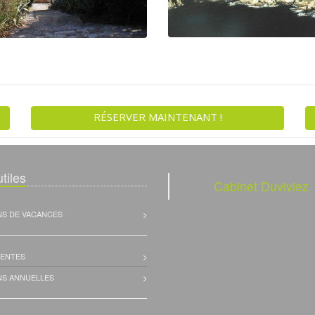
RÉSERVER MAINTENANT !
tiles
Cabinet Duviviez
NS DE VACANCES
VENTES
NS ANNUELLES