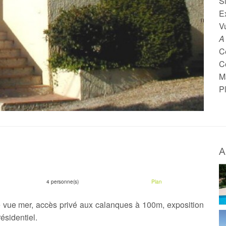
Si
E
V
A
C
C
M
P
A
4 personne(s)
Plan
 vue mer, accès privé aux calanques à 100m, exposition
ésidentiel.