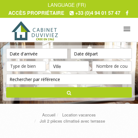
LANGUAGE (FR)
ACCÈS PROPRIÉTAIRE
+33 (0)4 94 01 57 47
Tog
navi
Ville
Accueil
Location vacances
Joli 2 pièces climatisé avec terrasse