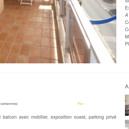
S
E
A
Ce
C
M
P
A
4 personne(s)
Plan
balcon avec mobilier, exposition ouest, parking privé