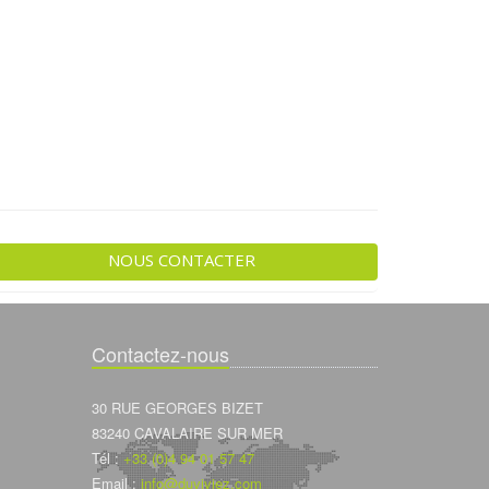
NOUS CONTACTER
Contactez-nous
30 RUE GEORGES BIZET
83240 CAVALAIRE SUR MER
Tél :
+33 (0)4 94 01 57 47
Email :
info@duviviez.com