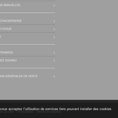
NS ANNUELLES
 CONCIERGERIE
N CGSLB
E
TENAIRES
EZ GIGARO
ONS GÉNÉRALES DE VENTE
vous acceptez l'utilisation de services tiers pouvant installer des cookies
an du site
-
Honoraires
-
Mentions légales