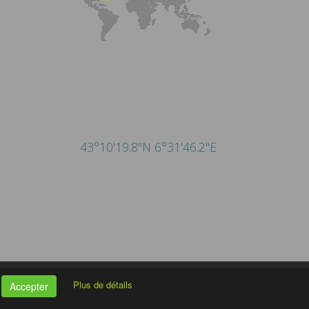
43°10'19.8"N 6°31'46.2"E
Plus de détails
Accepter