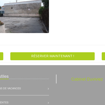
RÉSERVER MAINTENANT !
tiles
Cabinet Duviviez
NS DE VACANCES
VENTES