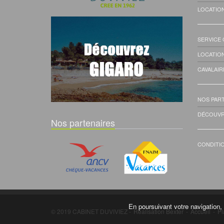
LOCATIO
SERVICE
LOCATIO
CAVALAIR
NOS PAR
DÉCOUVR
Nos partenaires
CONDITI
En poursuivant votre navigation, 
© 2019 CABINET DUVIVIEZ -
Réalisation Bexter
-
Accueil
-
Pl